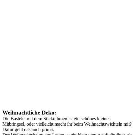
Weihnachtliche Deko
:
Die Bastelei mit dem Stickrahmen ist ein schönes kleines
Mitbringsel, oder vielleicht macht ihr beim Weihnachtswichteln mit?
Dafür geht das auch prima.
Der Weihnachtsbaum aus Latten ist ein klein wenig aufwändiger, als