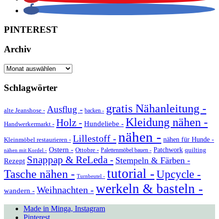
PINTEREST
Archiv
Archiv
Schlagwörter
gratis Nähanleitung -
Ausflug -
alte Jeanshose -
backen -
Kleidung nähen -
Holz -
Hundeliebe -
Handwerkermarkt -
nähen -
Lillestoff -
Kleinmöbel restaurieren -
nähen für Hunde -
Ostern -
Ottobre -
Patchwork
quilting
Palettenmöbel bauen -
nähen mit Kordel -
Snappap & ReLeda -
Stempeln & Färben -
Rezept
tutorial -
Tasche nähen -
Upcycle -
Turnbeutel -
werkeln & basteln -
Weihnachten -
wandern -
Made in Minga, Instagram
Pinterest