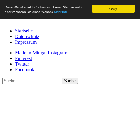
Diese Website setzt Cookies ein. Lesen Sie hier mehr
Okay!
oder verlassen Sie diese Website
Mehr Info
Startseite
Datenschutz
Impressum
Made in Minga, Instagram
Pinterest
Twitter
Facebook
Suche