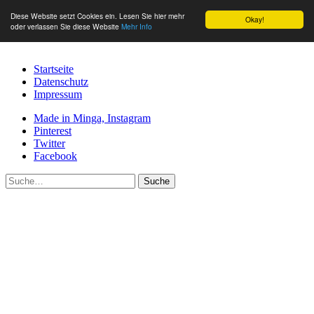
Diese Website setzt Cookies ein. Lesen Sie hier mehr
Okay!
oder verlassen Sie diese Website
Mehr Info
Startseite
Datenschutz
Impressum
Made in Minga, Instagram
Pinterest
Twitter
Facebook
Suche