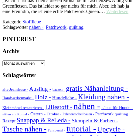
„Patch it“ ist das Thema diesen Monat beim TaschenSewAlong von
Greenfietsen. Das ist leider so gar nichts für mich. Aber, ich hab ja
eine Freundin, die ist eine echte Patchwork-Queen.…
Weiterlesen
Kategorie
Stoffliebe
Schlagwörter
nähen -
,
Patchwork
,
quilting
PINTEREST
Archiv
Archiv
Schlagwörter
gratis Nähanleitung -
Ausflug -
alte Jeanshose -
backen -
Kleidung nähen -
Holz -
Hundeliebe -
Handwerkermarkt -
nähen -
Lillestoff -
Kleinmöbel restaurieren -
nähen für Hunde -
Ostern -
Ottobre -
Patchwork
quilting
Palettenmöbel bauen -
nähen mit Kordel -
Snappap & ReLeda -
Stempeln & Färben -
Rezept
tutorial -
Tasche nähen -
Upcycle -
Turnbeutel -