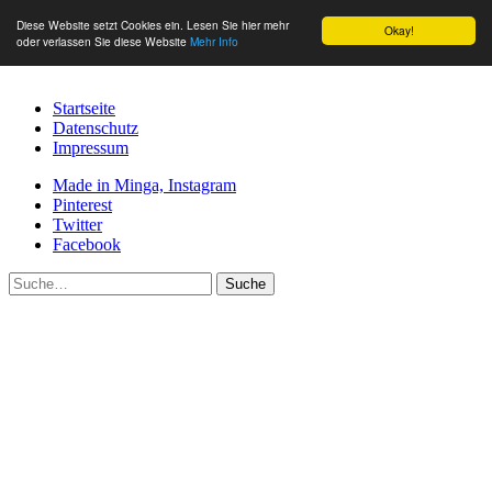
Diese Website setzt Cookies ein. Lesen Sie hier mehr
Okay!
oder verlassen Sie diese Website
Mehr Info
Startseite
Datenschutz
Impressum
Made in Minga, Instagram
Pinterest
Twitter
Facebook
Suche