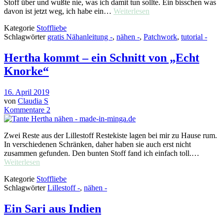
Stoff über und wußte nie, was ich damit tun sollte. Ein bisschen was
davon ist jetzt weg, ich habe ein…
Weiterlesen
Kategorie
Stoffliebe
Schlagwörter
gratis Nähanleitung -
,
nähen -
,
Patchwork
,
tutorial -
Hertha kommt – ein Schnitt von „Echt
Knorke“
16. April 2019
von
Claudia S
Kommentare 2
Zwei Reste aus der Lillestoff Restekiste lagen bei mir zu Hause rum.
In verschiedenen Schränken, daher haben sie auch erst nicht
zusammen gefunden. Den bunten Stoff fand ich einfach toll.…
Weiterlesen
Kategorie
Stoffliebe
Schlagwörter
Lillestoff -
,
nähen -
Ein Sari aus Indien