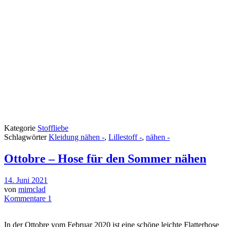
Kategorie
Stoffliebe
Schlagwörter
Kleidung nähen -
,
Lillestoff -
,
nähen -
Ottobre – Hose für den Sommer nähen
14. Juni 2021
von
mimclad
Kommentare 1
In der Ottobre vom Februar 2020 ist eine schöne leichte Flatterhose