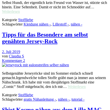
Selbst Hundi, der eigentlich kein Freund von Wasser ist, stürzte sich
hinein. Eine Seltenheit. Damit er nicht im Schmodder auf…
Weiterlesen
Kategorie
Stoffliebe
Schlagwörter
Kleidung nähen -
,
Lillestoff -
,
nähen -
Tipps für das Besondere am selbst
genähten Jersey-Rock
2. Juli 2019
von
Claudia S
Kommentare 2
Selbstgenähte Jerseyröcke sind im Sommer einfach schnell
gemacht.Irgendwelche tollen Stoffe gräbt man ja immer aus seinem
Nähschrank. Ich habe mir vom diesjährigen Stoffmarkt eine
„Comic“ Stoff mitgebracht, den ich mir…
Weiterlesen
Kategorie
Stoffliebe
Schlagwörter
gratis Nähanleitung -
,
nähen -
,
tutorial -
Shirt Kosmo nähen aus dem Lille.MAG