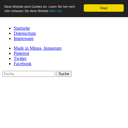
Diese Website setzt Cookies ein. Lesen Sie hier mehr
Okay!
oder verlassen Sie diese Website
Mehr Info
Startseite
Datenschutz
Impressum
Made in Minga, Instagram
Pinterest
Twitter
Facebook
Suche