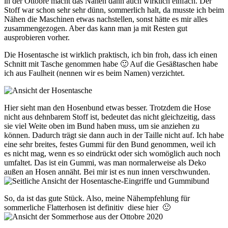
in der Ottobre macht das Nähen dann auch wirklich einfach. Der
Stoff war schon sehr sehr dünn, sommerlich halt, da musste ich beim
Nähen die Maschinen etwas nachstellen, sonst hätte es mir alles
zusammengezogen. Aber das kann man ja mit Resten gut
ausprobieren vorher.
Die Hosentasche ist wirklich praktisch, ich bin froh, dass ich einen
Schnitt mit Tasche genommen habe 🙂 Auf die Gesäßtaschen habe
ich aus Faulheit (nennen wir es beim Namen) verzichtet.
Hier sieht man den Hosenbund etwas besser. Trotzdem die Hose
nicht aus dehnbarem Stoff ist, bedeutet das nicht gleichzeitig, dass
sie viel Weite oben im Bund haben muss, um sie anziehen zu
können. Dadurch trägt sie dann auch in der Taille nicht auf. Ich habe
eine sehr breites, festes Gummi für den Bund genommen, weil ich
es nicht mag, wenn es so eindrückt oder sich womöglich auch noch
umfaltet. Das ist ein Gummi, was man normalerweise als Deko
außen an Hosen annäht. Bei mir ist es nun innen verschwunden.
So, da ist das gute Stück. Also, meine Nähempfehlung für
sommerliche Flatterhosen ist definitiv diese hier 🙂