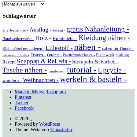
Archiv
Schlagwörter
gratis Nähanleitung -
Ausflug -
alte Jeanshose -
backen -
Kleidung nähen -
Holz -
Hundeliebe -
Handwerkermarkt -
nähen -
Lillestoff -
Kleinmöbel restaurieren -
nähen für Hunde -
Ostern -
Ottobre -
Patchwork
quilting
Palettenmöbel bauen -
nähen mit Kordel -
Snappap & ReLeda -
Stempeln & Färben -
Rezept
tutorial -
Tasche nähen -
Upcycle -
Turnbeutel -
werkeln & basteln -
Weihnachten -
wandern -
Made in Minga, Instagram
Pinterest
Twitter
Facebook
© 2026
.
Powered by
WordPress
Theme: Weta von
Elmastudio
.