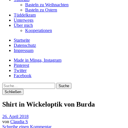
Basteln zu Weihnachten
Basteln zu Ostern
Tüddelkram
Unterwegs
Über mich
Kooperationen
Startseite
Datenschutz
Impressum
Made in Minga, Instagram
Pinterest
Twitter
Facebook
Suche
Schließen
Shirt in Wickeloptik von Burda
26. April 2018
von
Claudia S
Schreibe einen Kommentar