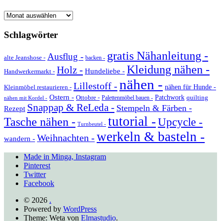
Archiv
Schlagwörter
gratis Nähanleitung -
Ausflug -
alte Jeanshose -
backen -
Kleidung nähen -
Holz -
Hundeliebe -
Handwerkermarkt -
nähen -
Lillestoff -
Kleinmöbel restaurieren -
nähen für Hunde -
Ostern -
Ottobre -
Patchwork
quilting
Palettenmöbel bauen -
nähen mit Kordel -
Snappap & ReLeda -
Stempeln & Färben -
Rezept
tutorial -
Tasche nähen -
Upcycle -
Turnbeutel -
werkeln & basteln -
Weihnachten -
wandern -
Made in Minga, Instagram
Pinterest
Twitter
Facebook
© 2026
.
Powered by
WordPress
Theme: Weta von
Elmastudio
.