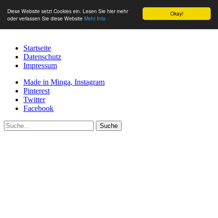
Diese Website setzt Cookies ein. Lesen Sie hier mehr
Okay!
oder verlassen Sie diese Website
Mehr Info
Startseite
Datenschutz
Impressum
Made in Minga, Instagram
Pinterest
Twitter
Facebook
Suche