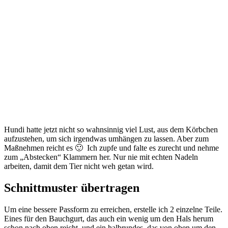
Hundi hatte jetzt nicht so wahnsinnig viel Lust, aus dem Körbchen
aufzustehen, um sich irgendwas umhängen zu lassen. Aber zum
Maßnehmen reicht es 🙂 Ich zupfe und falte es zurecht und nehme
zum „Abstecken“ Klammern her. Nur nie mit echten Nadeln
arbeiten, damit dem Tier nicht weh getan wird.
Schnittmuster übertragen
Um eine bessere Passform zu erreichen, erstelle ich 2 einzelne Teile.
Eines für den Bauchgurt, das auch ein wenig um den Hals herum
schon nach oben reicht, und ein halbrundes, das von oben um den