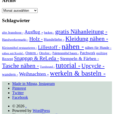
Archiv
Archiv
Schlagwörter
gratis Nähanleitung -
Ausflug -
alte Jeanshose -
backen -
Kleidung nähen -
Holz -
Hundeliebe -
Handwerkermarkt -
nähen -
Lillestoff -
Kleinmöbel restaurieren -
nähen für Hunde -
Ostern -
Ottobre -
Patchwork
quilting
Palettenmöbel bauen -
nähen mit Kordel -
Snappap & ReLeda -
Stempeln & Färben -
Rezept
tutorial -
Tasche nähen -
Upcycle -
Turnbeutel -
werkeln & basteln -
Weihnachten -
wandern -
Made in Minga, Instagram
Pinterest
Twitter
Facebook
© 2026
.
Powered by
WordPress