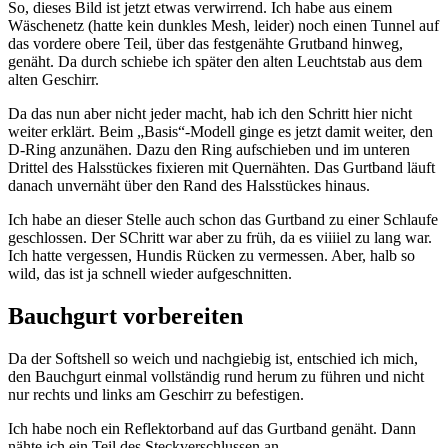
So, dieses Bild ist jetzt etwas verwirrend. Ich habe aus einem
Wäschenetz (hatte kein dunkles Mesh, leider) noch einen Tunnel auf
das vordere obere Teil, über das festgenähte Grutband hinweg,
genäht. Da durch schiebe ich später den alten Leuchtstab aus dem
alten Geschirr.
Da das nun aber nicht jeder macht, hab ich den Schritt hier nicht
weiter erklärt. Beim „Basis“-Modell ginge es jetzt damit weiter, den
D-Ring anzunähen. Dazu den Ring aufschieben und im unteren
Drittel des Halsstückes fixieren mit Quernähten. Das Gurtband läuft
danach unvernäht über den Rand des Halsstückes hinaus.
Ich habe an dieser Stelle auch schon das Gurtband zu einer Schlaufe
geschlossen. Der SChritt war aber zu früh, da es viiiiel zu lang war.
Ich hatte vergessen, Hundis Rücken zu vermessen. Aber, halb so
wild, das ist ja schnell wieder aufgeschnitten.
Bauchgurt vorbereiten
Da der Softshell so weich und nachgiebig ist, entschied ich mich,
den Bauchgurt einmal vollständig rund herum zu führen und nicht
nur rechts und links am Geschirr zu befestigen.
Ich habe noch ein Reflektorband auf das Gurtband genäht. Dann
nähte ich ein Teil des Steckverschlussen an.