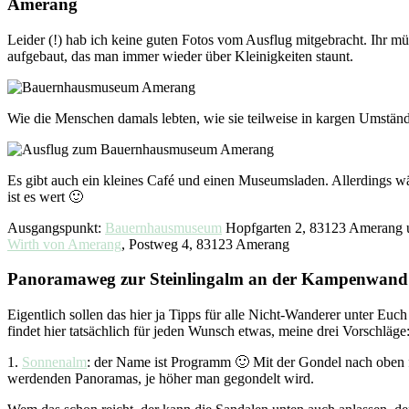
Amerang
Leider (!) hab ich keine guten Fotos vom Ausflug mitgebracht. Ihr mü
aufgebaut, das man immer wieder über Kleinigkeiten staunt.
Wie die Menschen damals lebten, wie sie teilweise in kargen Umstä
Es gibt auch ein kleines Café und einen Museumsladen. Allerdings w
ist es wert 🙂
Ausgangspunkt:
Bauernhausmuseum
Hopfgarten 2, 83123 Amerang 
Wirth von Amerang
, Postweg 4, 83123 Amerang
Panoramaweg zur Steinlingalm an der Kampenwand
Eigentlich sollen das hier ja Tipps für alle Nicht-Wanderer unter Eu
findet hier tatsächlich für jeden Wunsch etwas, meine drei Vorschläge
1.
Sonnenalm
: der Name ist Programm 🙂 Mit der Gondel nach oben fa
werdenden Panoramas, je höher man gegondelt wird.