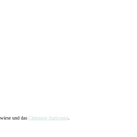
dewiese und das
Chiemsee Surfcenter
.