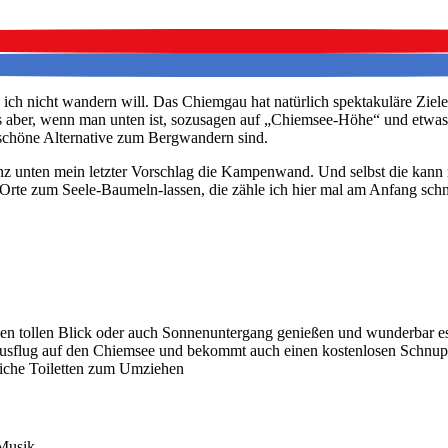
n ich nicht wandern will. Das Chiemgau hat natürlich spektakuläre Zie
as aber, wenn man unten ist, sozusagen auf „Chiemsee-Höhe“ und etwas
schöne Alternative zum Bergwandern sind.
nz unten mein letzter Vorschlag die Kampenwand. Und selbst die kann
Orte zum Seele-Baumeln-lassen, die zähle ich hier mal am Anfang schne
inen tollen Blick oder auch Sonnenuntergang genießen und wunderbar e
UP Ausflug auf den Chiemsee und bekommt auch einen kostenlosen Schnu
liche Toiletten zum Umziehen
 Musik