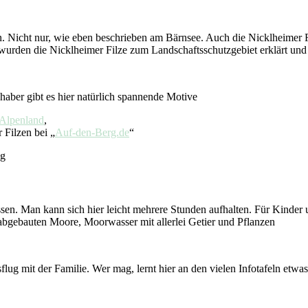
icht nur, wie eben beschrieben am Bärnsee. Auch die Nicklheimer Filz
e wurden die Nicklheimer Filze zum Landschaftsschutzgebiet erklärt und
ber gibt es hier natürlich spannende Motive
Alpenland
,
Filzen bei „
Auf-den-Berg.de
“
ng
sen. Man kann sich hier leicht mehrere Stunden aufhalten. Für Kinder
abgebauten Moore, Moorwasser mit allerlei Getier und Pflanzen
Ausflug mit der Familie. Wer mag, lernt hier an den vielen Infotafeln et