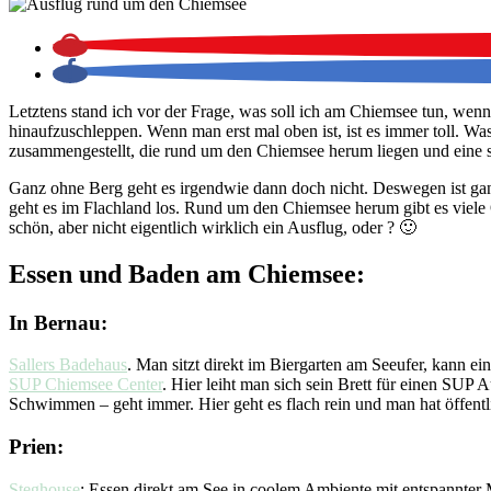
Letztens stand ich vor der Frage, was soll ich am Chiemsee tun, wen
hinaufzuschleppen. Wenn man erst mal oben ist, ist es immer toll. W
zusammengestellt, die rund um den Chiemsee herum liegen und eine 
Ganz ohne Berg geht es irgendwie dann doch nicht. Deswegen ist ga
geht es im Flachland los. Rund um den Chiemsee herum gibt es viele 
schön, aber nicht eigentlich wirklich ein Ausflug, oder ? 🙂
Essen und Baden am Chiemsee:
In Bernau:
Sallers Badehaus
. Man sitzt direkt im Biergarten am Seeufer, kann e
SUP Chiemsee Center
. Hier leiht man sich sein Brett für einen S
Schwimmen – geht immer. Hier geht es flach rein und man hat öffent
Prien:
Steghouse
: Essen direkt am See in coolem Ambiente mit entspannter