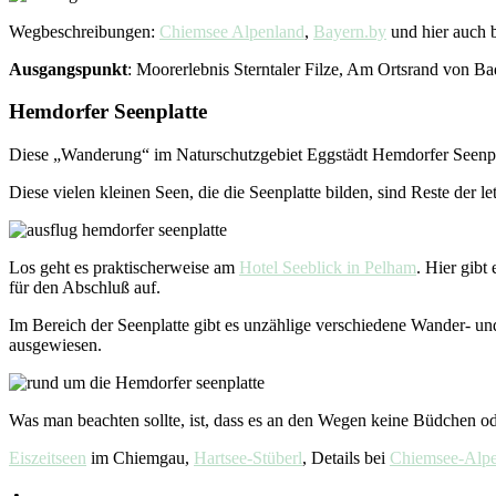
Wegbeschreibungen:
Chiemsee Alpenland
,
Bayern.by
und hier auch 
Ausgangspunkt
: Moorerlebnis Sterntaler Filze, Am Ortsrand von B
Hemdorfer Seenplatte
Diese „Wanderung“ im Naturschutzgebiet Eggstädt Hemdorfer Seenplat
Diese vielen kleinen Seen, die die Seenplatte bilden, sind Reste der
Los geht es praktischerweise am
Hotel Seeblick in Pelham
. Hier gibt
für den Abschluß auf.
Im Bereich der Seenplatte gibt es unzählige verschiedene Wander- u
ausgewiesen.
Was man beachten sollte, ist, dass es an den Wegen keine Büdchen od
Eiszeitseen
im Chiemgau,
Hartsee-Stüberl
, Details bei
Chiemsee-Alp