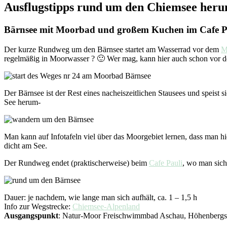
Ausflugstipps rund um den Chiemsee her
Bärnsee mit Moorbad und großem Kuchen im Cafe P
Der kurze Rundweg um den Bärnsee startet am Wasserrad vor dem
M
regelmäßig in Moorwasser ? 🙂 Wer mag, kann hier auch schon vor d
Der Bärnsee ist der Rest eines nacheiszeitlichen Stausees und spei
See herum-
Man kann auf Infotafeln viel über das Moorgebiet lernen, dass man h
dicht am See.
Der Rundweg endet (praktischerweise) beim
Cafe Pauli
, wo man sich
Dauer: je nachdem, wie lange man sich aufhält, ca. 1 – 1,5 h
Info zur Wegstrecke:
Chiemsee-Alpenland
Ausgangspunkt
: Natur-Moor Freischwimmbad Aschau, Höhenbergs