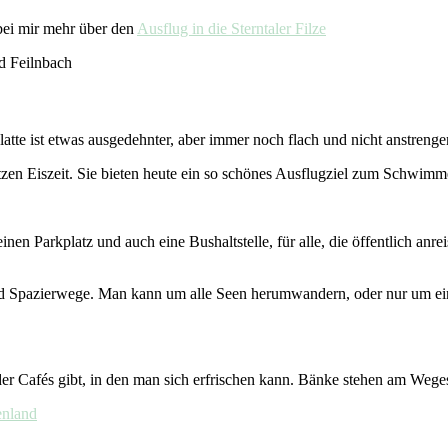
bei mir mehr über den
Ausflug in die Sterntaler Filze
ad Feilnbach
te ist etwas ausgedehnter, aber immer noch flach und nicht anstrenge
 letzen Eiszeit. Sie bieten heute ein so schönes Ausflugziel zum Schwim
 einen Parkplatz und auch eine Bushaltstelle, für alle, die öffentlich anr
nd Spazierwege. Man kann um alle Seen herumwandern, oder nur um einen
er Cafés gibt, in den man sich erfrischen kann. Bänke stehen am Wege
enland