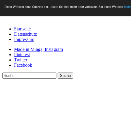
Diese Website setzt Cookies ein. Lesen Sie hier mehr oder verlassen Sie diese Website
Mehr
Startseite
Datenschutz
Impressum
Made in Minga, Instagram
Pinterest
Twitter
Facebook
Suche