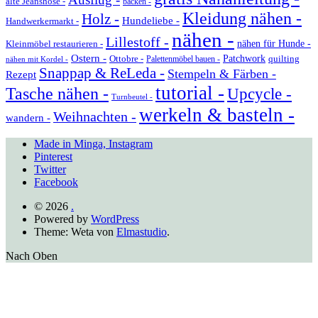
alte Jeanshose -
backen -
Kleidung nähen -
Holz -
Hundeliebe -
Handwerkermarkt -
nähen -
Lillestoff -
Kleinmöbel restaurieren -
nähen für Hunde -
Ostern -
Ottobre -
Patchwork
quilting
Palettenmöbel bauen -
nähen mit Kordel -
Snappap & ReLeda -
Stempeln & Färben -
Rezept
tutorial -
Tasche nähen -
Upcycle -
Turnbeutel -
werkeln & basteln -
Weihnachten -
wandern -
Made in Minga, Instagram
Pinterest
Twitter
Facebook
© 2026
.
Powered by
WordPress
Theme: Weta von
Elmastudio
.
Nach Oben