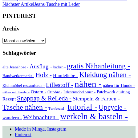
Nächster Artikel
Jeans-Tasche mit Leder
PINTEREST
Archiv
Archiv
Schlagwörter
gratis Nähanleitung -
Ausflug -
alte Jeanshose -
backen -
Kleidung nähen -
Holz -
Hundeliebe -
Handwerkermarkt -
nähen -
Lillestoff -
Kleinmöbel restaurieren -
nähen für Hunde -
Ostern -
Ottobre -
Patchwork
quilting
Palettenmöbel bauen -
nähen mit Kordel -
Snappap & ReLeda -
Stempeln & Färben -
Rezept
tutorial -
Tasche nähen -
Upcycle -
Turnbeutel -
werkeln & basteln -
Weihnachten -
wandern -
Made in Minga, Instagram
Pinterest