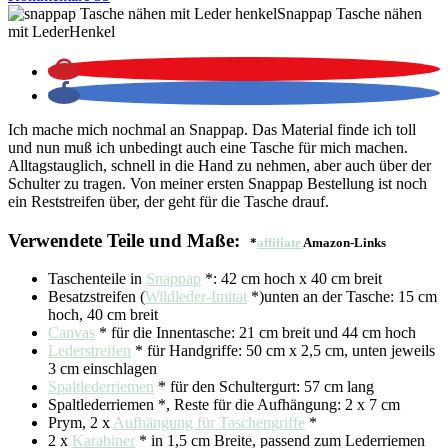
Snappap Tasche nähen
mit LederHenkel
Ich mache mich nochmal an Snappap. Das Material finde ich toll
und nun muß ich unbedingt auch eine Tasche für mich machen.
Alltagstauglich, schnell in die Hand zu nehmen, aber auch über der
Schulter zu tragen. Von meiner ersten Snappap Bestellung ist noch
ein Reststreifen über, der geht für die Tasche drauf.
Verwendete Teile und Maße:
*
affiliate
Amazon-Links
Taschenteile in
Snappap
*: 42 cm hoch x 40 cm breit
Besatzstreifen (
Wildleder-Imitat
*)unten an der Tasche: 15 cm
hoch, 40 cm breit
Canvas
* für die Innentasche: 21 cm breit und 44 cm hoch
Lederstreifen
* für Handgriffe: 50 cm x 2,5 cm, unten jeweils
3 cm einschlagen
Spaltlederriemen
* für den Schultergurt: 57 cm lang
Spaltlederriemen *, Reste für die Aufhängung: 2 x 7 cm
Prym, 2 x
Aufhängung für Taschengriffe
*
2 x
Karabiner
* in 1,5 cm Breite, passend zum Lederriemen