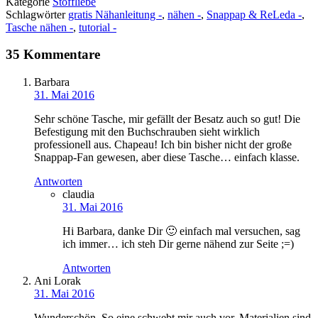
Kategorie
Stoffliebe
Schlagwörter
gratis Nähanleitung -
,
nähen -
,
Snappap & ReLeda -
,
Tasche nähen -
,
tutorial -
35 Kommentare
Barbara
31. Mai 2016
Sehr schöne Tasche, mir gefällt der Besatz auch so gut! Die
Befestigung mit den Buchschrauben sieht wirklich
professionell aus. Chapeau! Ich bin bisher nicht der große
Snappap-Fan gewesen, aber diese Tasche… einfach klasse.
Antworten
claudia
31. Mai 2016
Hi Barbara, danke Dir 🙂 einfach mal versuchen, sag
ich immer… ich steh Dir gerne nähend zur Seite ;=)
Antworten
Ani Lorak
31. Mai 2016
Wunderschön. So eine schwebt mir auch vor. Materialien sind