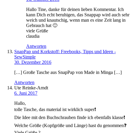
Hallo Tine, danke für deinen lieben Kommentar. Ich
kann Dich echt beruhigen, das Snappap wird auch sehr
weich und knautschig, wenn man es eine Zeit lang in
Gebrauch hat 🙂
viele Grüße
claudia
Antworten
SnapPap und Korkstoff: Freebooks, Tipps und Ideen -
SewSimple
30. Dezember 2016
[…] Große Tasche aus SnapPap von Made in Minga […]
Antworten
Ute Reinke-Arndt
6. Juni 2017
Hallo,
tolle Tasche, das material ist wirklich super❗️
Die Idee mit den Buchschrauben finde ich ebenfalls klasse❗️
Welche Größe (Kopfgröße und Länge) hast du genommen❓
Viele Grüße ?