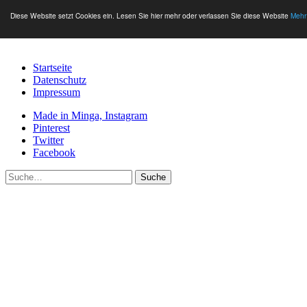
Diese Website setzt Cookies ein. Lesen Sie hier mehr oder verlassen Sie diese Website
Mehr
Startseite
Datenschutz
Impressum
Made in Minga, Instagram
Pinterest
Twitter
Facebook
Suche