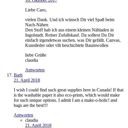
16. Oktober 2017
Liebe Caro,
vielen Dank. Und ich wünsch Dir viel Spaß beim
Nach-Nähen
Den Stoff hab ich aus einem kleinen Nähladen in
Ingolstadt. Reiner Zufallskauf. Da solltest Du Dir
einfach irgendetwas suchen, was Dir gefällt. Canvas,
Kunstleder oder vllt beschichtete Baumwollen
liebe Grüße
claudia
Antworten
Barb
21. April 2018
I wish I could find such great supplies here in Canada! If that
is the washable paper it also eco-prints, which would make
for such unique options. I admit I am a make-o-holic! and
bags are the best!!!
Antworten
claudia
21. April 2018