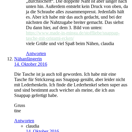
„durchlöchert“. Die doppelte Naht ist aber länger nach
unten hin. Außerdem entsteht kein Druck von oben, da
ja die Schraube alles zusammenpresst. Jedenfalls hält
es. Aber ich habe mir das auch gedacht, und bei der
nächsten die Nahtzugabe breiter gemacht. Das siehst
Du dann hier, auf dem 3. Bild von unten:
https://www.made-in-minga.de/stoffliebe/snappap-
tasche-mit-origami-ecken/
viele Grüße und viel Spaß beim Nähen, claudia
Antworten
Nähanfängerin
14. Oktober 2016
Die Tasche ist ja auch toll geworden. Ich habe mir eine
Tasche für Strickzeug aus Snappap genäht, aber leider nicht
mit Lederhenkeln. Ich finde die Lederhenkel sehen super aus
und sind bestimmt auch weicher als meine, die ich aus
Snappap gefertigt habe.
Gruss
tine
Antworten
claudia
14. Oktober 2016