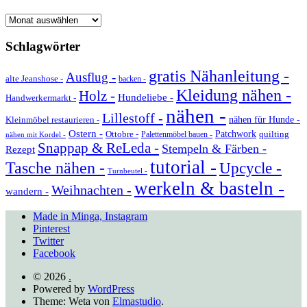
Archiv
Schlagwörter
gratis Nähanleitung -
Ausflug -
alte Jeanshose -
backen -
Kleidung nähen -
Holz -
Hundeliebe -
Handwerkermarkt -
nähen -
Lillestoff -
Kleinmöbel restaurieren -
nähen für Hunde -
Ostern -
Ottobre -
Patchwork
quilting
Palettenmöbel bauen -
nähen mit Kordel -
Snappap & ReLeda -
Stempeln & Färben -
Rezept
tutorial -
Tasche nähen -
Upcycle -
Turnbeutel -
werkeln & basteln -
Weihnachten -
wandern -
Made in Minga, Instagram
Pinterest
Twitter
Facebook
© 2026
.
Powered by
WordPress
Theme: Weta von
Elmastudio
.