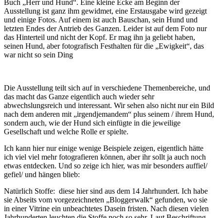
Buch „Herr und Hund“. Eine kleine Ecke am Beginn der
Ausstellung ist ganz ihm gewidmet, eine Erstausgabe wird gezeigt
und einige Fotos. Auf einem ist auch Bauschan, sein Hund und
letzten Endes der Antrieb des Ganzen. Leider ist auf dem Foto nur
das Hinterteil und nicht der Kopf. Er mag ihn ja geliebt haben,
seinen Hund, aber fotografisch Festhalten für die „Ewigkeit“, das
war nicht so sein Ding
Die Ausstellung teilt sich auf in verschiedene Themenbereiche, und
das macht das Ganze eigentlich auch wieder sehr
abwechslungsreich und interessant. Wir sehen also nicht nur ein Bild
nach dem anderen mit „irgendjemandem“ plus seinem / ihrem Hund,
sondern auch, wie der Hund sich einfügte in die jeweilige
Gesellschaft und welche Rolle er spielte.
Ich kann hier nur einige wenige Beispiele zeigen, eigentlich hätte
ich viel viel mehr fotografieren können, aber ihr sollt ja auch noch
etwas entdecken. Und so zeige ich hier, was mir besonders auffiel/
gefiel/ und hängen blieb:
Natürlich Stoffe: diese hier sind aus dem 14 Jahrhundert. Ich habe
sie Abseits vom vorgezeichneten „Bloggerwalk“ gefunden, wo sie
in einer Vitrine ein unbeachtetes Dasein fristen. Nach diesen vielen
Jahrhunderten leuchten die Stoffe noch so sehr. Laut Beschriftung