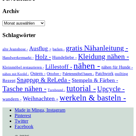
Archiv
Archiv
Schlagwörter
gratis Nähanleitung -
Ausflug -
alte Jeanshose -
backen -
Kleidung nähen -
Holz -
Hundeliebe -
Handwerkermarkt -
nähen -
Lillestoff -
Kleinmöbel restaurieren -
nähen für Hunde -
Ostern -
Ottobre -
Patchwork
quilting
Palettenmöbel bauen -
nähen mit Kordel -
Snappap & ReLeda -
Stempeln & Färben -
Rezept
tutorial -
Tasche nähen -
Upcycle -
Turnbeutel -
werkeln & basteln -
Weihnachten -
wandern -
Made in Minga, Instagram
Pinterest
Twitter
Facebook