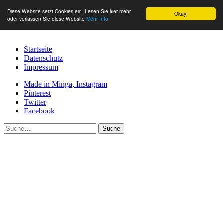
Diese Website setzt Cookies ein. Lesen Sie hier mehr
Okay!
oder verlassen Sie diese Website
Mehr Info
Startseite
Datenschutz
Impressum
Made in Minga, Instagram
Pinterest
Twitter
Facebook
Suche