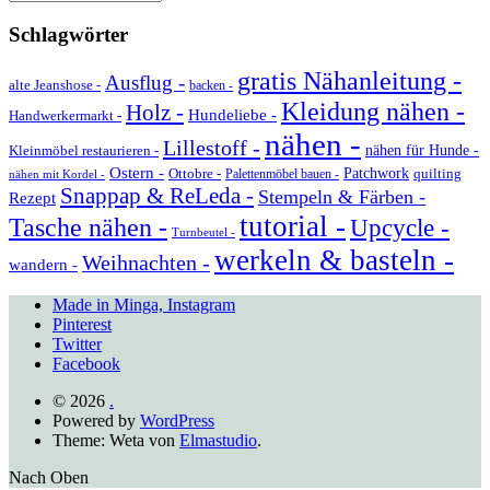
Schlagwörter
gratis Nähanleitung -
Ausflug -
alte Jeanshose -
backen -
Kleidung nähen -
Holz -
Hundeliebe -
Handwerkermarkt -
nähen -
Lillestoff -
Kleinmöbel restaurieren -
nähen für Hunde -
Ostern -
Ottobre -
Patchwork
quilting
Palettenmöbel bauen -
nähen mit Kordel -
Snappap & ReLeda -
Stempeln & Färben -
Rezept
tutorial -
Tasche nähen -
Upcycle -
Turnbeutel -
werkeln & basteln -
Weihnachten -
wandern -
Made in Minga, Instagram
Pinterest
Twitter
Facebook
© 2026
.
Powered by
WordPress
Theme: Weta von
Elmastudio
.
Nach Oben