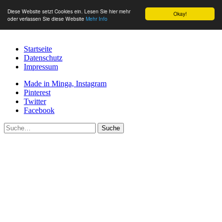
Diese Website setzt Cookies ein. Lesen Sie hier mehr
Okay!
oder verlassen Sie diese Website
Mehr Info
Startseite
Datenschutz
Impressum
Made in Minga, Instagram
Pinterest
Twitter
Facebook
Suche