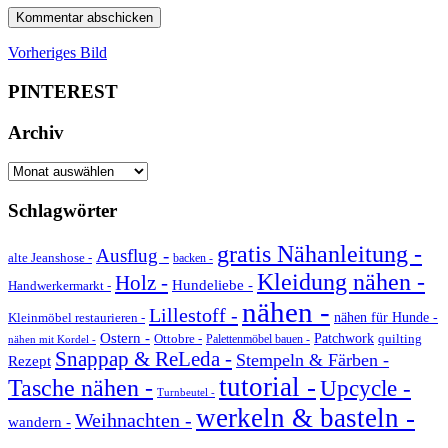
Vorheriges Bild
PINTEREST
Archiv
Archiv
Schlagwörter
gratis Nähanleitung -
Ausflug -
alte Jeanshose -
backen -
Kleidung nähen -
Holz -
Hundeliebe -
Handwerkermarkt -
nähen -
Lillestoff -
Kleinmöbel restaurieren -
nähen für Hunde -
Ostern -
Ottobre -
Patchwork
quilting
Palettenmöbel bauen -
nähen mit Kordel -
Snappap & ReLeda -
Stempeln & Färben -
Rezept
tutorial -
Tasche nähen -
Upcycle -
Turnbeutel -
werkeln & basteln -
Weihnachten -
wandern -