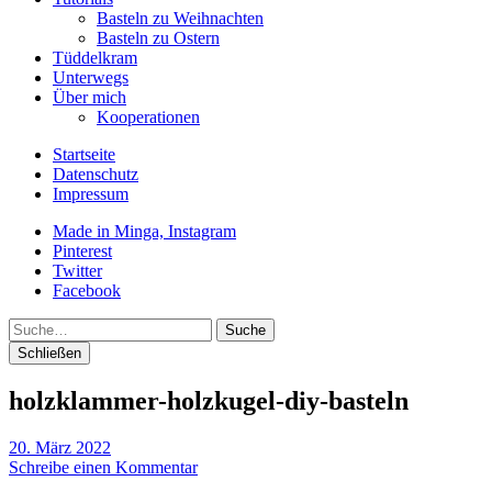
Basteln zu Weihnachten
Basteln zu Ostern
Tüddelkram
Unterwegs
Über mich
Kooperationen
Startseite
Datenschutz
Impressum
Made in Minga, Instagram
Pinterest
Twitter
Facebook
Suche
Schließen
holzklammer-holzkugel-diy-basteln
20. März 2022
Schreibe einen Kommentar