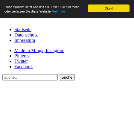
Diese Website setzt Cookies ein. Lesen Sie hier mehr
Okay!
oder verlassen Sie diese Website
Mehr Info
Startseite
Datenschutz
Impressum
Made in Minga, Instagram
Pinterest
Twitter
Facebook
Suche