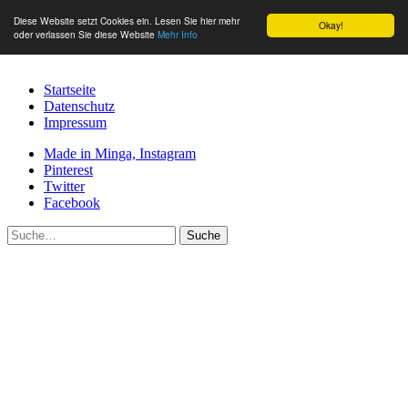
Diese Website setzt Cookies ein. Lesen Sie hier mehr
Okay!
oder verlassen Sie diese Website
Mehr Info
Startseite
Datenschutz
Impressum
Made in Minga, Instagram
Pinterest
Twitter
Facebook
Suche