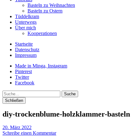
Basteln zu Weihnachten
Basteln zu Ostern
Tüddelkram
Unterwegs
Über mich
Kooperationen
Startseite
Datenschutz
Impressum
Made in Minga, Instagram
Pinterest
Twitter
Facebook
Suche
Schließen
diy-trockenblume-holzklammer-basteln
20. März 2022
Schreibe einen Kommentar