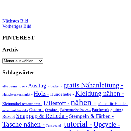
Nächstes Bild
Vorheriges Bild
PINTEREST
Archiv
Archiv
Schlagwörter
gratis Nähanleitung -
Ausflug -
alte Jeanshose -
backen -
Kleidung nähen -
Holz -
Hundeliebe -
Handwerkermarkt -
nähen -
Lillestoff -
Kleinmöbel restaurieren -
nähen für Hunde -
Ostern -
Ottobre -
Patchwork
quilting
Palettenmöbel bauen -
nähen mit Kordel -
Snappap & ReLeda -
Stempeln & Färben -
Rezept
tutorial -
Tasche nähen -
Upcycle -
Turnbeutel -