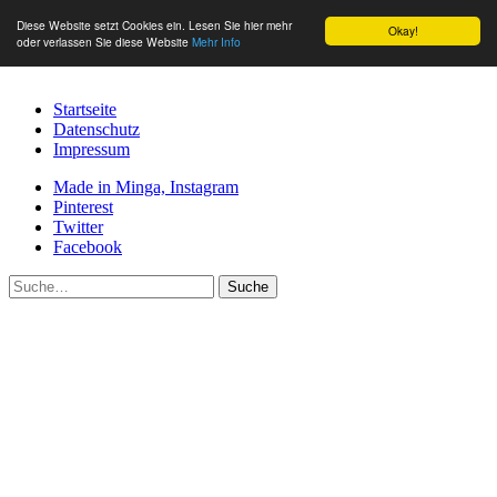
Diese Website setzt Cookies ein. Lesen Sie hier mehr
Okay!
oder verlassen Sie diese Website
Mehr Info
Startseite
Datenschutz
Impressum
Made in Minga, Instagram
Pinterest
Twitter
Facebook
Suche