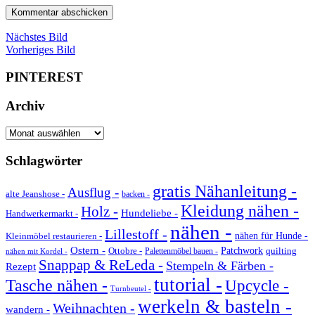
Nächstes Bild
Vorheriges Bild
PINTEREST
Archiv
Archiv
Schlagwörter
gratis Nähanleitung -
Ausflug -
alte Jeanshose -
backen -
Kleidung nähen -
Holz -
Hundeliebe -
Handwerkermarkt -
nähen -
Lillestoff -
Kleinmöbel restaurieren -
nähen für Hunde -
Ostern -
Ottobre -
Patchwork
quilting
Palettenmöbel bauen -
nähen mit Kordel -
Snappap & ReLeda -
Stempeln & Färben -
Rezept
tutorial -
Tasche nähen -
Upcycle -
Turnbeutel -
werkeln & basteln -
Weihnachten -
wandern -