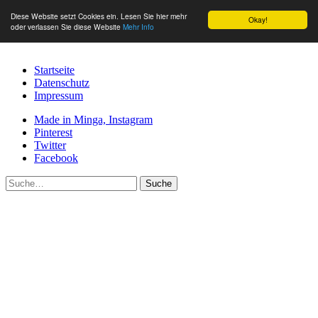
Diese Website setzt Cookies ein. Lesen Sie hier mehr
Okay!
oder verlassen Sie diese Website
Mehr Info
Startseite
Datenschutz
Impressum
Made in Minga, Instagram
Pinterest
Twitter
Facebook
Suche