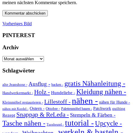
meinen nächsten Kommentar speichern.
Vorheriges Bild
PINTEREST
Archiv
Archiv
Schlagwörter
gratis Nähanleitung -
Ausflug -
alte Jeanshose -
backen -
Kleidung nähen -
Holz -
Hundeliebe -
Handwerkermarkt -
nähen -
Lillestoff -
Kleinmöbel restaurieren -
nähen für Hunde -
Ostern -
Ottobre -
Patchwork
quilting
Palettenmöbel bauen -
nähen mit Kordel -
Snappap & ReLeda -
Stempeln & Färben -
Rezept
tutorial -
Tasche nähen -
Upcycle -
Turnbeutel -
werkeln & basteln -
Weihnachten -