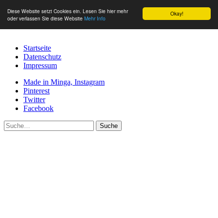
Diese Website setzt Cookies ein. Lesen Sie hier mehr
Okay!
oder verlassen Sie diese Website
Mehr Info
Startseite
Datenschutz
Impressum
Made in Minga, Instagram
Pinterest
Twitter
Facebook
Suche