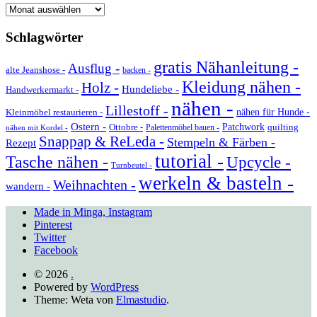
Archiv
Schlagwörter
gratis Nähanleitung -
Ausflug -
alte Jeanshose -
backen -
Kleidung nähen -
Holz -
Hundeliebe -
Handwerkermarkt -
nähen -
Lillestoff -
Kleinmöbel restaurieren -
nähen für Hunde -
Ostern -
Ottobre -
Patchwork
quilting
Palettenmöbel bauen -
nähen mit Kordel -
Snappap & ReLeda -
Stempeln & Färben -
Rezept
tutorial -
Tasche nähen -
Upcycle -
Turnbeutel -
werkeln & basteln -
Weihnachten -
wandern -
Made in Minga, Instagram
Pinterest
Twitter
Facebook
© 2026
.
Powered by
WordPress
Theme: Weta von
Elmastudio
.