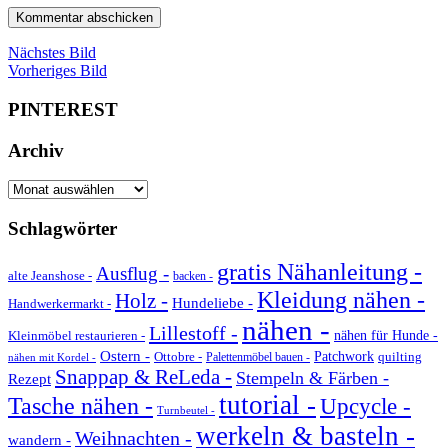
Nächstes Bild
Vorheriges Bild
PINTEREST
Archiv
Archiv
Schlagwörter
gratis Nähanleitung -
Ausflug -
alte Jeanshose -
backen -
Kleidung nähen -
Holz -
Hundeliebe -
Handwerkermarkt -
nähen -
Lillestoff -
Kleinmöbel restaurieren -
nähen für Hunde -
Ostern -
Ottobre -
Patchwork
quilting
Palettenmöbel bauen -
nähen mit Kordel -
Snappap & ReLeda -
Stempeln & Färben -
Rezept
tutorial -
Tasche nähen -
Upcycle -
Turnbeutel -
werkeln & basteln -
Weihnachten -
wandern -