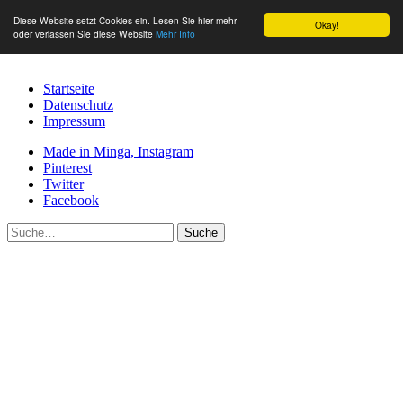
Diese Website setzt Cookies ein. Lesen Sie hier mehr
Okay!
oder verlassen Sie diese Website
Mehr Info
Startseite
Datenschutz
Impressum
Made in Minga, Instagram
Pinterest
Twitter
Facebook
Suche