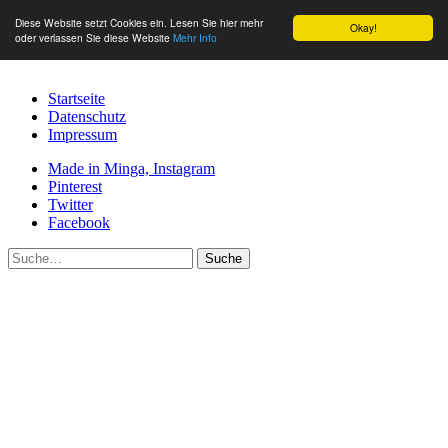
Diese Website setzt Cookies ein. Lesen Sie hier mehr
Okay!
oder verlassen Sie diese Website
Mehr Info
Startseite
Datenschutz
Impressum
Made in Minga, Instagram
Pinterest
Twitter
Facebook
Suche