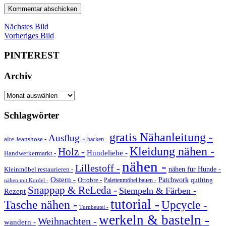
Nächstes Bild
Vorheriges Bild
PINTEREST
Archiv
Archiv
Schlagwörter
gratis Nähanleitung -
Ausflug -
alte Jeanshose -
backen -
Kleidung nähen -
Holz -
Hundeliebe -
Handwerkermarkt -
nähen -
Lillestoff -
Kleinmöbel restaurieren -
nähen für Hunde -
Ostern -
Ottobre -
Patchwork
quilting
Palettenmöbel bauen -
nähen mit Kordel -
Snappap & ReLeda -
Stempeln & Färben -
Rezept
tutorial -
Tasche nähen -
Upcycle -
Turnbeutel -
werkeln & basteln -
Weihnachten -
wandern -