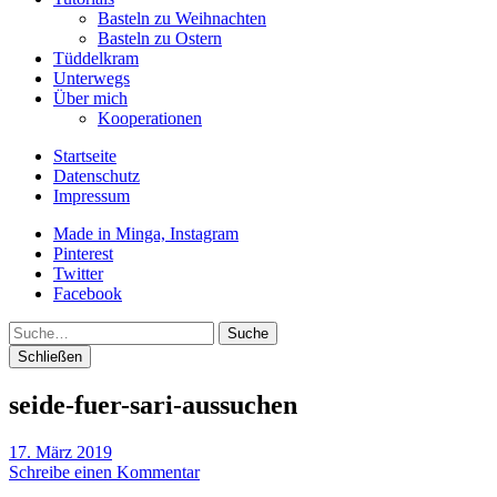
Basteln zu Weihnachten
Basteln zu Ostern
Tüddelkram
Unterwegs
Über mich
Kooperationen
Startseite
Datenschutz
Impressum
Made in Minga, Instagram
Pinterest
Twitter
Facebook
Suche
Schließen
seide-fuer-sari-aussuchen
17. März 2019
Schreibe einen Kommentar