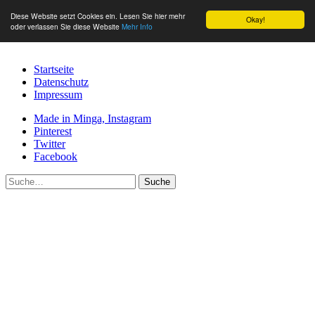
Diese Website setzt Cookies ein. Lesen Sie hier mehr
Okay!
oder verlassen Sie diese Website
Mehr Info
Startseite
Datenschutz
Impressum
Made in Minga, Instagram
Pinterest
Twitter
Facebook
Suche