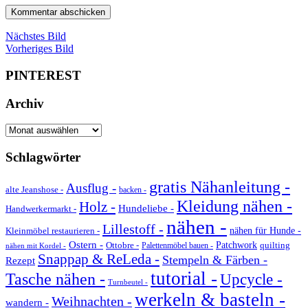
Nächstes Bild
Vorheriges Bild
PINTEREST
Archiv
Archiv
Schlagwörter
gratis Nähanleitung -
Ausflug -
alte Jeanshose -
backen -
Kleidung nähen -
Holz -
Hundeliebe -
Handwerkermarkt -
nähen -
Lillestoff -
Kleinmöbel restaurieren -
nähen für Hunde -
Ostern -
Ottobre -
Patchwork
quilting
Palettenmöbel bauen -
nähen mit Kordel -
Snappap & ReLeda -
Stempeln & Färben -
Rezept
tutorial -
Tasche nähen -
Upcycle -
Turnbeutel -
werkeln & basteln -
Weihnachten -
wandern -