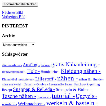
Nächstes Bild
Vorheriges Bild
PINTEREST
Archiv
Archiv
Schlagwörter
gratis Nähanleitung -
Ausflug -
alte Jeanshose -
backen -
Kleidung nähen -
Holz -
Hundeliebe -
Handwerkermarkt -
nähen -
Lillestoff -
Kleinmöbel restaurieren -
nähen für Hunde -
Ostern -
Ottobre -
Patchwork
quilting
Palettenmöbel bauen -
nähen mit Kordel -
Snappap & ReLeda -
Stempeln & Färben -
Rezept
tutorial -
Tasche nähen -
Upcycle -
Turnbeutel -
werkeln & basteln -
Weihnachten -
wandern -