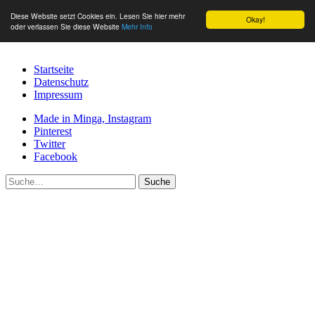
Diese Website setzt Cookies ein. Lesen Sie hier mehr
Okay!
oder verlassen Sie diese Website
Mehr Info
Startseite
Datenschutz
Impressum
Made in Minga, Instagram
Pinterest
Twitter
Facebook
Suche