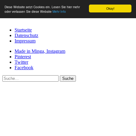
Diese Website setzt Cookies ein. Lesen Sie hier mehr
Okay!
oder verlassen Sie diese Website
Mehr Info
Startseite
Datenschutz
Impressum
Made in Minga, Instagram
Pinterest
Twitter
Facebook
Suche