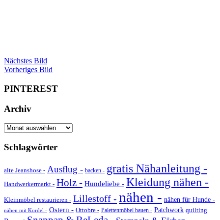
Nächstes Bild
Vorheriges Bild
PINTEREST
Archiv
Archiv
Schlagwörter
gratis Nähanleitung -
Ausflug -
alte Jeanshose -
backen -
Kleidung nähen -
Holz -
Hundeliebe -
Handwerkermarkt -
nähen -
Lillestoff -
Kleinmöbel restaurieren -
nähen für Hunde -
Ostern -
Ottobre -
Patchwork
quilting
Palettenmöbel bauen -
nähen mit Kordel -
Snappap & ReLeda -