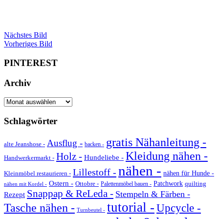
Nächstes Bild
Vorheriges Bild
PINTEREST
Archiv
Archiv
Schlagwörter
gratis Nähanleitung -
Ausflug -
alte Jeanshose -
backen -
Kleidung nähen -
Holz -
Hundeliebe -
Handwerkermarkt -
nähen -
Lillestoff -
Kleinmöbel restaurieren -
nähen für Hunde -
Ostern -
Ottobre -
Patchwork
quilting
Palettenmöbel bauen -
nähen mit Kordel -
Snappap & ReLeda -
Stempeln & Färben -
Rezept
tutorial -
Tasche nähen -
Upcycle -
Turnbeutel -