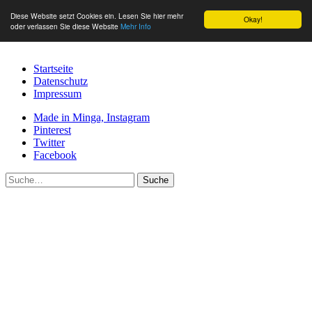
Diese Website setzt Cookies ein. Lesen Sie hier mehr
Okay!
oder verlassen Sie diese Website
Mehr Info
Startseite
Datenschutz
Impressum
Made in Minga, Instagram
Pinterest
Twitter
Facebook
Suche