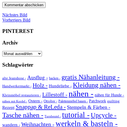
Nächstes Bild
Vorheriges Bild
PINTEREST
Archiv
Archiv
Schlagwörter
gratis Nähanleitung -
Ausflug -
alte Jeanshose -
backen -
Kleidung nähen -
Holz -
Hundeliebe -
Handwerkermarkt -
nähen -
Lillestoff -
Kleinmöbel restaurieren -
nähen für Hunde -
Ostern -
Ottobre -
Patchwork
quilting
Palettenmöbel bauen -
nähen mit Kordel -
Snappap & ReLeda -
Stempeln & Färben -
Rezept
tutorial -
Tasche nähen -
Upcycle -
Turnbeutel -
werkeln & basteln -
Weihnachten -
wandern -