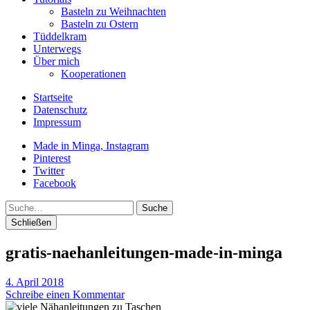
Basteln zu Weihnachten
Basteln zu Ostern
Tüddelkram
Unterwegs
Über mich
Kooperationen
Startseite
Datenschutz
Impressum
Made in Minga, Instagram
Pinterest
Twitter
Facebook
Suche
Schließen
gratis-naehanleitungen-made-in-minga
4. April 2018
Schreibe einen Kommentar