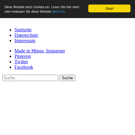
Diese Website setzt Cookies ein. Lesen Sie hier mehr
Okay!
oder verlassen Sie diese Website
Mehr Info
Startseite
Datenschutz
Impressum
Made in Minga, Instagram
Pinterest
Twitter
Facebook
Suche