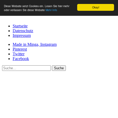
Diese Website setzt Cookies ein. Lesen Sie hier mehr
Okay!
oder verlassen Sie diese Website
Mehr Info
Startseite
Datenschutz
Impressum
Made in Minga, Instagram
Pinterest
Twitter
Facebook
Suche