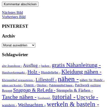
Nächstes Bild
Vorheriges Bild
PINTEREST
Archiv
Archiv
Schlagwörter
gratis Nähanleitung -
Ausflug -
alte Jeanshose -
backen -
Kleidung nähen -
Holz -
Hundeliebe -
Handwerkermarkt -
nähen -
Lillestoff -
Kleinmöbel restaurieren -
nähen für Hunde -
Ostern -
Ottobre -
Patchwork
quilting
Palettenmöbel bauen -
nähen mit Kordel -
Snappap & ReLeda -
Stempeln & Färben -
Rezept
tutorial -
Tasche nähen -
Upcycle -
Turnbeutel -
werkeln & basteln -
Weihnachten -
wandern -