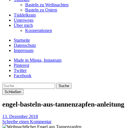
Basteln zu Weihnachten
Basteln zu Ostern
Tüddelkram
Unterwegs
Über mich
Kooperationen
Startseite
Datenschutz
Impressum
Made in Minga, Instagram
Pinterest
Twitter
Facebook
Suche
Schließen
engel-basteln-aus-tannenzapfen-anleitung
13. Dezember 2018
Schreibe einen Kommentar