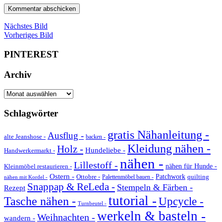
Nächstes Bild
Vorheriges Bild
PINTEREST
Archiv
Archiv
Schlagwörter
gratis Nähanleitung -
Ausflug -
alte Jeanshose -
backen -
Kleidung nähen -
Holz -
Hundeliebe -
Handwerkermarkt -
nähen -
Lillestoff -
Kleinmöbel restaurieren -
nähen für Hunde -
Ostern -
Ottobre -
Patchwork
quilting
Palettenmöbel bauen -
nähen mit Kordel -
Snappap & ReLeda -
Stempeln & Färben -
Rezept
tutorial -
Tasche nähen -
Upcycle -
Turnbeutel -
werkeln & basteln -
Weihnachten -
wandern -