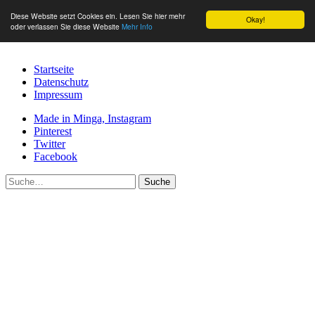
Diese Website setzt Cookies ein. Lesen Sie hier mehr
Okay!
oder verlassen Sie diese Website
Mehr Info
Startseite
Datenschutz
Impressum
Made in Minga, Instagram
Pinterest
Twitter
Facebook
Suche