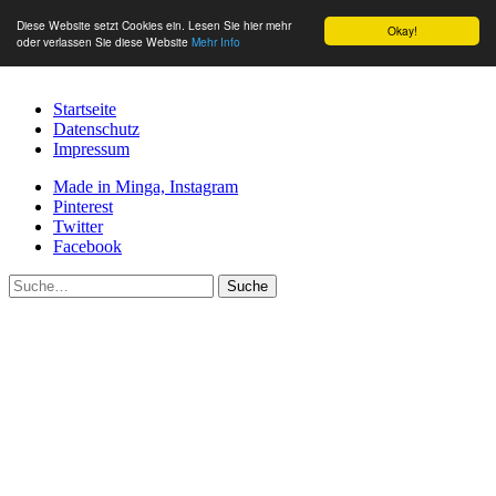
Diese Website setzt Cookies ein. Lesen Sie hier mehr
Okay!
oder verlassen Sie diese Website
Mehr Info
Startseite
Datenschutz
Impressum
Made in Minga, Instagram
Pinterest
Twitter
Facebook
Suche