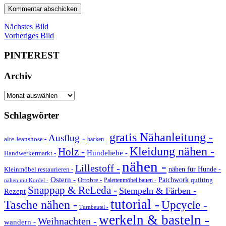
Nächstes Bild
Vorheriges Bild
PINTEREST
Archiv
Archiv
Schlagwörter
gratis Nähanleitung -
Ausflug -
alte Jeanshose -
backen -
Kleidung nähen -
Holz -
Hundeliebe -
Handwerkermarkt -
nähen -
Lillestoff -
Kleinmöbel restaurieren -
nähen für Hunde -
Ostern -
Ottobre -
Patchwork
quilting
Palettenmöbel bauen -
nähen mit Kordel -
Snappap & ReLeda -
Stempeln & Färben -
Rezept
tutorial -
Tasche nähen -
Upcycle -
Turnbeutel -
werkeln & basteln -
Weihnachten -
wandern -