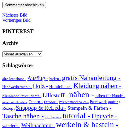
Nächstes Bild
Vorheriges Bild
PINTEREST
Archiv
Archiv
Schlagwörter
gratis Nähanleitung -
Ausflug -
alte Jeanshose -
backen -
Kleidung nähen -
Holz -
Hundeliebe -
Handwerkermarkt -
nähen -
Lillestoff -
Kleinmöbel restaurieren -
nähen für Hunde -
Ostern -
Ottobre -
Patchwork
quilting
Palettenmöbel bauen -
nähen mit Kordel -
Snappap & ReLeda -
Stempeln & Färben -
Rezept
tutorial -
Tasche nähen -
Upcycle -
Turnbeutel -
werkeln & basteln -
Weihnachten -
wandern -