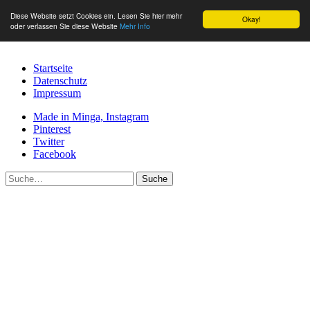
Diese Website setzt Cookies ein. Lesen Sie hier mehr
Okay!
oder verlassen Sie diese Website
Mehr Info
Startseite
Datenschutz
Impressum
Made in Minga, Instagram
Pinterest
Twitter
Facebook
Suche