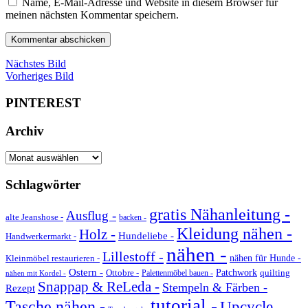
Name, E-Mail-Adresse und Website in diesem Browser für
meinen nächsten Kommentar speichern.
Nächstes Bild
Vorheriges Bild
PINTEREST
Archiv
Archiv
Schlagwörter
gratis Nähanleitung -
Ausflug -
alte Jeanshose -
backen -
Kleidung nähen -
Holz -
Hundeliebe -
Handwerkermarkt -
nähen -
Lillestoff -
Kleinmöbel restaurieren -
nähen für Hunde -
Ostern -
Ottobre -
Patchwork
quilting
Palettenmöbel bauen -
nähen mit Kordel -
Snappap & ReLeda -
Stempeln & Färben -
Rezept
tutorial -
Tasche nähen -
Upcycle -