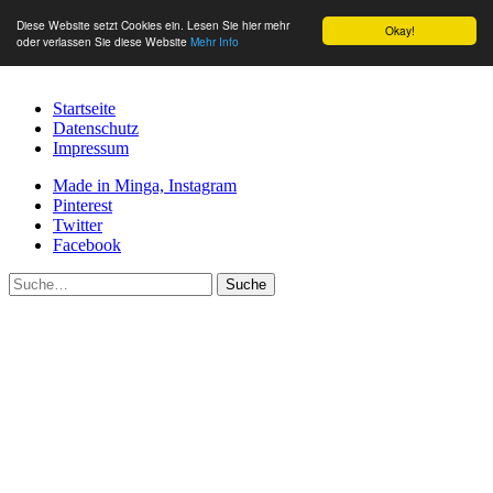
Diese Website setzt Cookies ein. Lesen Sie hier mehr
Okay!
oder verlassen Sie diese Website
Mehr Info
Startseite
Datenschutz
Impressum
Made in Minga, Instagram
Pinterest
Twitter
Facebook
Suche