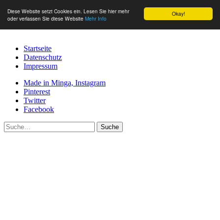
Diese Website setzt Cookies ein. Lesen Sie hier mehr
Okay!
oder verlassen Sie diese Website
Mehr Info
Startseite
Datenschutz
Impressum
Made in Minga, Instagram
Pinterest
Twitter
Facebook
Suche