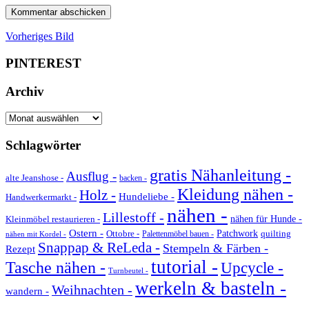
Vorheriges Bild
PINTEREST
Archiv
Archiv
Schlagwörter
gratis Nähanleitung -
Ausflug -
alte Jeanshose -
backen -
Kleidung nähen -
Holz -
Hundeliebe -
Handwerkermarkt -
nähen -
Lillestoff -
Kleinmöbel restaurieren -
nähen für Hunde -
Ostern -
Ottobre -
Patchwork
quilting
Palettenmöbel bauen -
nähen mit Kordel -
Snappap & ReLeda -
Stempeln & Färben -
Rezept
tutorial -
Tasche nähen -
Upcycle -
Turnbeutel -
werkeln & basteln -
Weihnachten -
wandern -