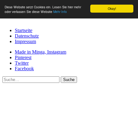
Diese Website setzt Cookies ein. Lesen Sie hier mehr
Okay!
oder verlassen Sie diese Website
Mehr Info
Startseite
Datenschutz
Impressum
Made in Minga, Instagram
Pinterest
Twitter
Facebook
Suche