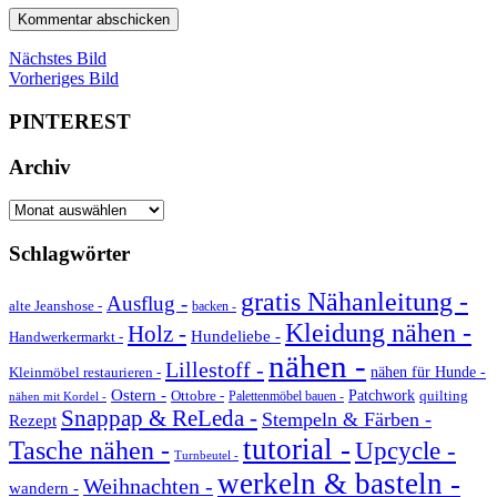
Nächstes Bild
Vorheriges Bild
PINTEREST
Archiv
Archiv
Schlagwörter
gratis Nähanleitung -
Ausflug -
alte Jeanshose -
backen -
Kleidung nähen -
Holz -
Hundeliebe -
Handwerkermarkt -
nähen -
Lillestoff -
Kleinmöbel restaurieren -
nähen für Hunde -
Ostern -
Ottobre -
Patchwork
quilting
Palettenmöbel bauen -
nähen mit Kordel -
Snappap & ReLeda -
Stempeln & Färben -
Rezept
tutorial -
Tasche nähen -
Upcycle -
Turnbeutel -
werkeln & basteln -
Weihnachten -
wandern -