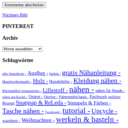
Nächstes Bild
PINTEREST
Archiv
Archiv
Schlagwörter
gratis Nähanleitung -
Ausflug -
alte Jeanshose -
backen -
Kleidung nähen -
Holz -
Hundeliebe -
Handwerkermarkt -
nähen -
Lillestoff -
Kleinmöbel restaurieren -
nähen für Hunde -
Ostern -
Ottobre -
Patchwork
quilting
Palettenmöbel bauen -
nähen mit Kordel -
Snappap & ReLeda -
Stempeln & Färben -
Rezept
tutorial -
Tasche nähen -
Upcycle -
Turnbeutel -
werkeln & basteln -
Weihnachten -
wandern -