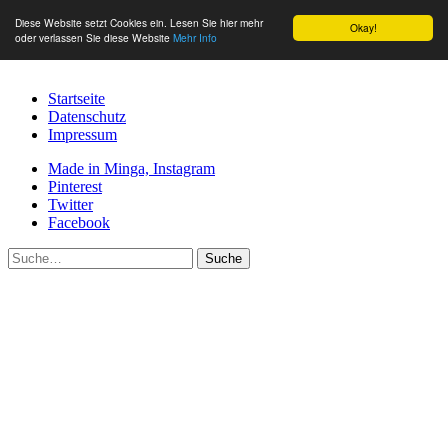
Diese Website setzt Cookies ein. Lesen Sie hier mehr
Okay!
oder verlassen Sie diese Website
Mehr Info
Startseite
Datenschutz
Impressum
Made in Minga, Instagram
Pinterest
Twitter
Facebook
Suche