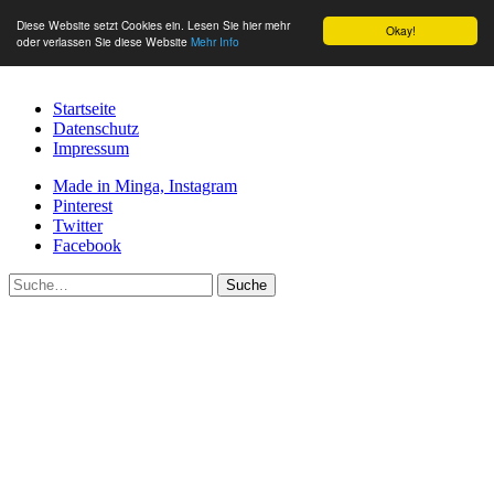
Diese Website setzt Cookies ein. Lesen Sie hier mehr
Okay!
oder verlassen Sie diese Website
Mehr Info
Startseite
Datenschutz
Impressum
Made in Minga, Instagram
Pinterest
Twitter
Facebook
Suche