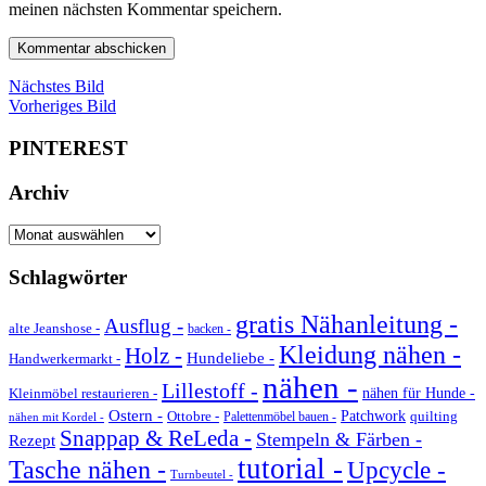
meinen nächsten Kommentar speichern.
Nächstes Bild
Vorheriges Bild
PINTEREST
Archiv
Archiv
Schlagwörter
gratis Nähanleitung -
Ausflug -
alte Jeanshose -
backen -
Kleidung nähen -
Holz -
Hundeliebe -
Handwerkermarkt -
nähen -
Lillestoff -
Kleinmöbel restaurieren -
nähen für Hunde -
Ostern -
Ottobre -
Patchwork
quilting
Palettenmöbel bauen -
nähen mit Kordel -
Snappap & ReLeda -
Stempeln & Färben -
Rezept
tutorial -
Tasche nähen -
Upcycle -
Turnbeutel -