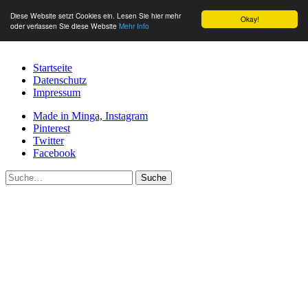
Diese Website setzt Cookies ein. Lesen Sie hier mehr
Okay!
oder verlassen Sie diese Website
Mehr Info
Startseite
Datenschutz
Impressum
Made in Minga, Instagram
Pinterest
Twitter
Facebook
Suche