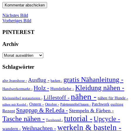
Nächstes Bild
Vorheriges Bild
PINTEREST
Archiv
Archiv
Schlagwörter
gratis Nähanleitung -
Ausflug -
alte Jeanshose -
backen -
Kleidung nähen -
Holz -
Hundeliebe -
Handwerkermarkt -
nähen -
Lillestoff -
Kleinmöbel restaurieren -
nähen für Hunde -
Ostern -
Ottobre -
Patchwork
quilting
Palettenmöbel bauen -
nähen mit Kordel -
Snappap & ReLeda -
Stempeln & Färben -
Rezept
tutorial -
Tasche nähen -
Upcycle -
Turnbeutel -
werkeln & basteln -
Weihnachten -
wandern -