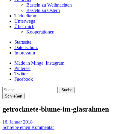
Basteln zu Weihnachten
Basteln zu Ostern
Tüddelkram
Unterwegs
Über mich
Kooperationen
Startseite
Datenschutz
Impressum
Made in Minga, Instagram
Pinterest
Twitter
Facebook
Suche
Schließen
getrocknete-blume-im-glasrahmen
16. Januar 2018
Schreibe einen Kommentar