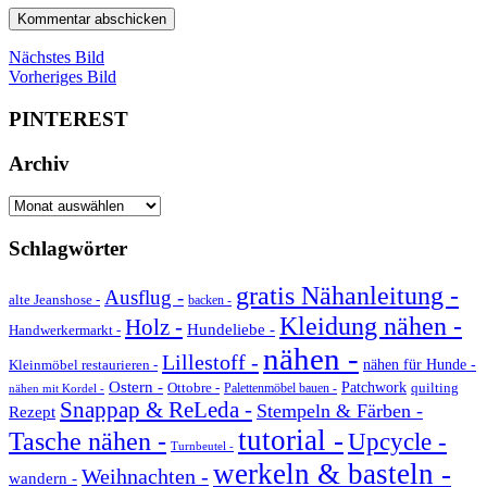
Nächstes Bild
Vorheriges Bild
PINTEREST
Archiv
Archiv
Schlagwörter
gratis Nähanleitung -
Ausflug -
alte Jeanshose -
backen -
Kleidung nähen -
Holz -
Hundeliebe -
Handwerkermarkt -
nähen -
Lillestoff -
Kleinmöbel restaurieren -
nähen für Hunde -
Ostern -
Ottobre -
Patchwork
quilting
Palettenmöbel bauen -
nähen mit Kordel -
Snappap & ReLeda -
Stempeln & Färben -
Rezept
tutorial -
Tasche nähen -
Upcycle -
Turnbeutel -
werkeln & basteln -
Weihnachten -
wandern -