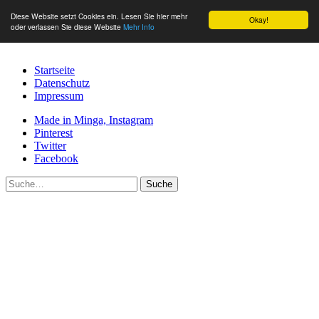
Diese Website setzt Cookies ein. Lesen Sie hier mehr
Okay!
oder verlassen Sie diese Website
Mehr Info
Startseite
Datenschutz
Impressum
Made in Minga, Instagram
Pinterest
Twitter
Facebook
Suche