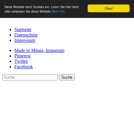
Diese Website setzt Cookies ein. Lesen Sie hier mehr
Okay!
oder verlassen Sie diese Website
Mehr Info
Startseite
Datenschutz
Impressum
Made in Minga, Instagram
Pinterest
Twitter
Facebook
Suche