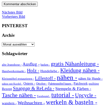
Nächstes Bild
Vorheriges Bild
PINTEREST
Archiv
Archiv
Schlagwörter
gratis Nähanleitung -
Ausflug -
alte Jeanshose -
backen -
Kleidung nähen -
Holz -
Hundeliebe -
Handwerkermarkt -
nähen -
Lillestoff -
Kleinmöbel restaurieren -
nähen für Hunde -
Ostern -
Ottobre -
Patchwork
quilting
Palettenmöbel bauen -
nähen mit Kordel -
Snappap & ReLeda -
Stempeln & Färben -
Rezept
tutorial -
Tasche nähen -
Upcycle -
Turnbeutel -
werkeln & basteln -
Weihnachten -
wandern -