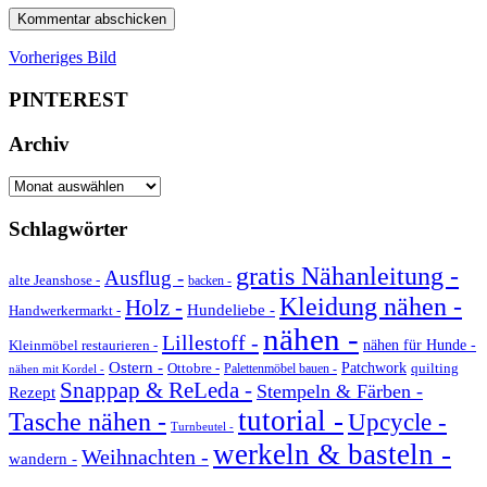
Vorheriges Bild
PINTEREST
Archiv
Archiv
Schlagwörter
gratis Nähanleitung -
Ausflug -
alte Jeanshose -
backen -
Kleidung nähen -
Holz -
Hundeliebe -
Handwerkermarkt -
nähen -
Lillestoff -
Kleinmöbel restaurieren -
nähen für Hunde -
Ostern -
Ottobre -
Patchwork
quilting
Palettenmöbel bauen -
nähen mit Kordel -
Snappap & ReLeda -
Stempeln & Färben -
Rezept
tutorial -
Tasche nähen -
Upcycle -
Turnbeutel -
werkeln & basteln -
Weihnachten -
wandern -