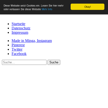
Diese Website setzt Cookies ein. Lesen Sie hier mehr
Okay!
oder verlassen Sie diese Website
Mehr Info
Startseite
Datenschutz
Impressum
Made in Minga, Instagram
Pinterest
Twitter
Facebook
Suche