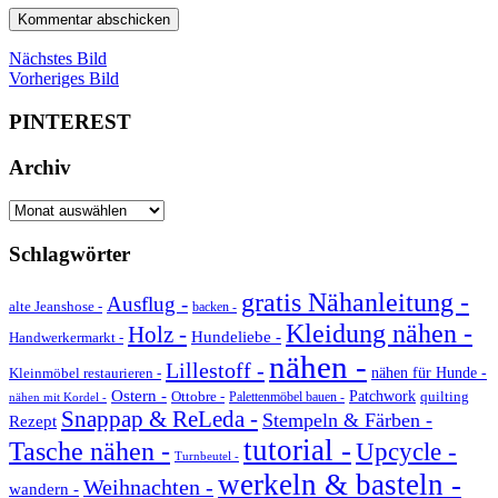
Nächstes Bild
Vorheriges Bild
PINTEREST
Archiv
Archiv
Schlagwörter
gratis Nähanleitung -
Ausflug -
alte Jeanshose -
backen -
Kleidung nähen -
Holz -
Hundeliebe -
Handwerkermarkt -
nähen -
Lillestoff -
Kleinmöbel restaurieren -
nähen für Hunde -
Ostern -
Ottobre -
Patchwork
quilting
Palettenmöbel bauen -
nähen mit Kordel -
Snappap & ReLeda -
Stempeln & Färben -
Rezept
tutorial -
Tasche nähen -
Upcycle -
Turnbeutel -
werkeln & basteln -
Weihnachten -
wandern -