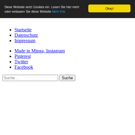
Diese Website setzt Cookies ein. Lesen Sie hier mehr
Okay!
oder verlassen Sie diese Website
Mehr Info
Startseite
Datenschutz
Impressum
Made in Minga, Instagram
Pinterest
Twitter
Facebook
Suche