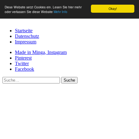
Diese Website setzt Cookies ein. Lesen Sie hier mehr
Okay!
oder verlassen Sie diese Website
Mehr Info
Startseite
Datenschutz
Impressum
Made in Minga, Instagram
Pinterest
Twitter
Facebook
Suche