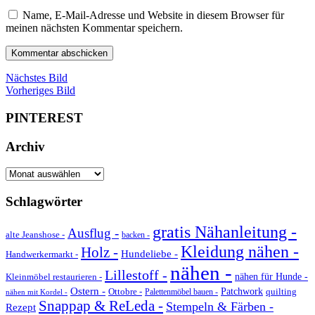
Name, E-Mail-Adresse und Website in diesem Browser für
meinen nächsten Kommentar speichern.
Nächstes Bild
Vorheriges Bild
PINTEREST
Archiv
Archiv
Schlagwörter
gratis Nähanleitung -
Ausflug -
alte Jeanshose -
backen -
Kleidung nähen -
Holz -
Hundeliebe -
Handwerkermarkt -
nähen -
Lillestoff -
Kleinmöbel restaurieren -
nähen für Hunde -
Ostern -
Ottobre -
Patchwork
quilting
Palettenmöbel bauen -
nähen mit Kordel -
Snappap & ReLeda -
Stempeln & Färben -
Rezept