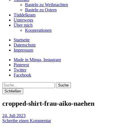
Basteln zu Weihnachten
Basteln zu Ostern
Tüddelkram
Unterwegs
Über mich
Kooperationen
Startseite
Datenschutz
Impressum
Made in Minga, Instagram
Pinterest
Twitter
Facebook
Suche
Schließen
cropped-shirt-frau-aiko-naehen
24. Juli 2023
Schreibe einen Kommentar