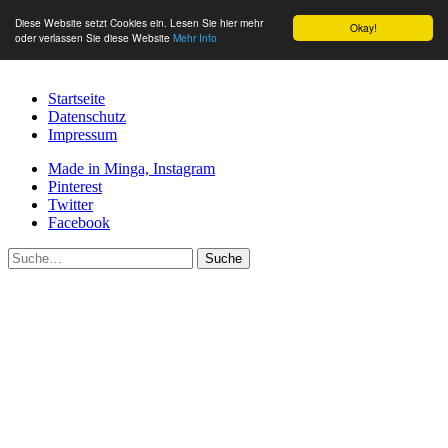
Diese Website setzt Cookies ein. Lesen Sie hier mehr
Okay!
oder verlassen Sie diese Website
Mehr Info
Startseite
Datenschutz
Impressum
Made in Minga, Instagram
Pinterest
Twitter
Facebook
Suche