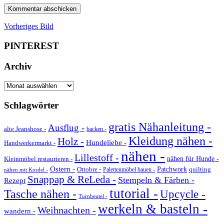
Vorheriges Bild
PINTEREST
Archiv
Archiv
Schlagwörter
gratis Nähanleitung -
Ausflug -
alte Jeanshose -
backen -
Kleidung nähen -
Holz -
Hundeliebe -
Handwerkermarkt -
nähen -
Lillestoff -
Kleinmöbel restaurieren -
nähen für Hunde -
Ostern -
Ottobre -
Patchwork
quilting
Palettenmöbel bauen -
nähen mit Kordel -
Snappap & ReLeda -
Stempeln & Färben -
Rezept
tutorial -
Tasche nähen -
Upcycle -
Turnbeutel -
werkeln & basteln -
Weihnachten -
wandern -