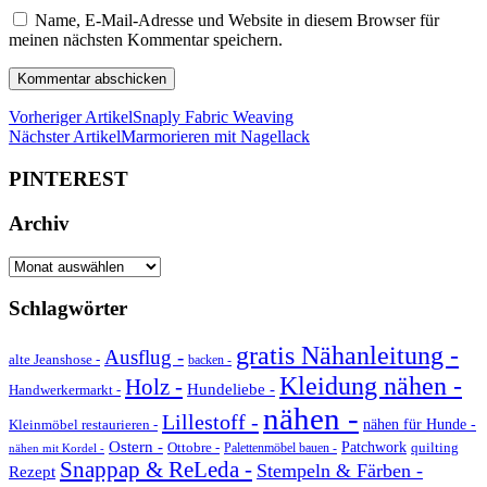
Name, E-Mail-Adresse und Website in diesem Browser für
meinen nächsten Kommentar speichern.
Vorheriger Artikel
Snaply Fabric Weaving
Nächster Artikel
Marmorieren mit Nagellack
PINTEREST
Archiv
Archiv
Schlagwörter
gratis Nähanleitung -
Ausflug -
alte Jeanshose -
backen -
Kleidung nähen -
Holz -
Hundeliebe -
Handwerkermarkt -
nähen -
Lillestoff -
Kleinmöbel restaurieren -
nähen für Hunde -
Ostern -
Ottobre -
Patchwork
quilting
Palettenmöbel bauen -
nähen mit Kordel -
Snappap & ReLeda -
Stempeln & Färben -
Rezept