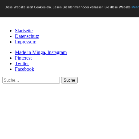
Diese Website setzt Cookies ein. Lesen Sie hier mehr oder verlassen Sie diese Website
Mehr
Startseite
Datenschutz
Impressum
Made in Minga, Instagram
Pinterest
Twitter
Facebook
Suche