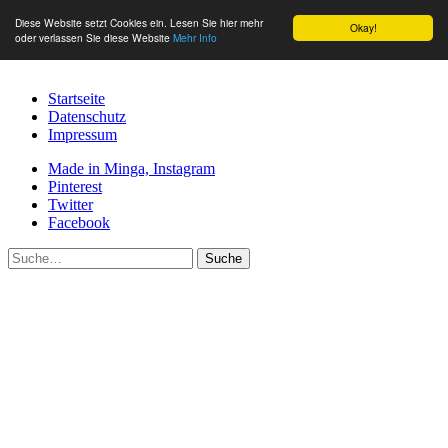
Diese Website setzt Cookies ein. Lesen Sie hier mehr
Okay!
oder verlassen Sie diese Website
Mehr Info
Startseite
Datenschutz
Impressum
Made in Minga, Instagram
Pinterest
Twitter
Facebook
Suche