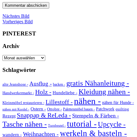
Nächstes Bild
Vorheriges Bild
PINTEREST
Archiv
Archiv
Schlagwörter
gratis Nähanleitung -
Ausflug -
alte Jeanshose -
backen -
Kleidung nähen -
Holz -
Hundeliebe -
Handwerkermarkt -
nähen -
Lillestoff -
Kleinmöbel restaurieren -
nähen für Hunde -
Ostern -
Ottobre -
Patchwork
quilting
Palettenmöbel bauen -
nähen mit Kordel -
Snappap & ReLeda -
Stempeln & Färben -
Rezept
tutorial -
Tasche nähen -
Upcycle -
Turnbeutel -
werkeln & basteln -
Weihnachten -
wandern -