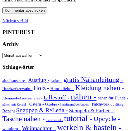
Nächstes Bild
PINTEREST
Archiv
Archiv
Schlagwörter
gratis Nähanleitung -
Ausflug -
alte Jeanshose -
backen -
Kleidung nähen -
Holz -
Hundeliebe -
Handwerkermarkt -
nähen -
Lillestoff -
Kleinmöbel restaurieren -
nähen für Hunde -
Ostern -
Ottobre -
Patchwork
quilting
Palettenmöbel bauen -
nähen mit Kordel -
Snappap & ReLeda -
Stempeln & Färben -
Rezept
tutorial -
Tasche nähen -
Upcycle -
Turnbeutel -
werkeln & basteln -
Weihnachten -
wandern -