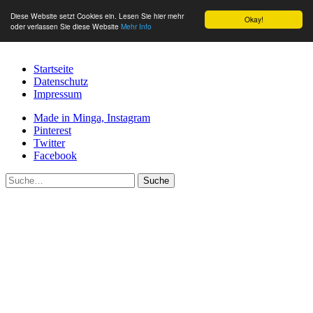
Diese Website setzt Cookies ein. Lesen Sie hier mehr
Okay!
oder verlassen Sie diese Website
Mehr Info
Startseite
Datenschutz
Impressum
Made in Minga, Instagram
Pinterest
Twitter
Facebook
Suche