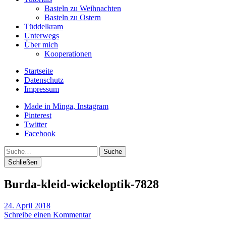
Basteln zu Weihnachten
Basteln zu Ostern
Tüddelkram
Unterwegs
Über mich
Kooperationen
Startseite
Datenschutz
Impressum
Made in Minga, Instagram
Pinterest
Twitter
Facebook
Suche
Schließen
Burda-kleid-wickeloptik-7828
24. April 2018
Schreibe einen Kommentar