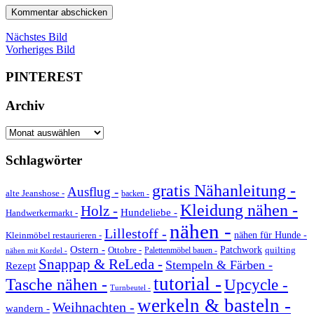
Nächstes Bild
Vorheriges Bild
PINTEREST
Archiv
Archiv
Schlagwörter
gratis Nähanleitung -
Ausflug -
alte Jeanshose -
backen -
Kleidung nähen -
Holz -
Hundeliebe -
Handwerkermarkt -
nähen -
Lillestoff -
Kleinmöbel restaurieren -
nähen für Hunde -
Ostern -
Ottobre -
Patchwork
quilting
Palettenmöbel bauen -
nähen mit Kordel -
Snappap & ReLeda -
Stempeln & Färben -
Rezept
tutorial -
Tasche nähen -
Upcycle -
Turnbeutel -
werkeln & basteln -
Weihnachten -
wandern -