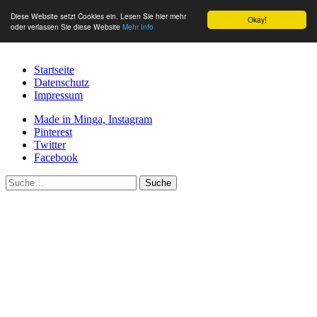
Diese Website setzt Cookies ein. Lesen Sie hier mehr
Okay!
oder verlassen Sie diese Website
Mehr Info
Startseite
Datenschutz
Impressum
Made in Minga, Instagram
Pinterest
Twitter
Facebook
Suche