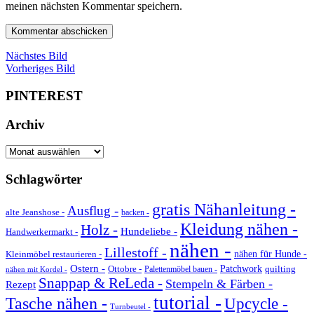
meinen nächsten Kommentar speichern.
Nächstes Bild
Vorheriges Bild
PINTEREST
Archiv
Archiv
Schlagwörter
gratis Nähanleitung -
Ausflug -
alte Jeanshose -
backen -
Kleidung nähen -
Holz -
Hundeliebe -
Handwerkermarkt -
nähen -
Lillestoff -
Kleinmöbel restaurieren -
nähen für Hunde -
Ostern -
Ottobre -
Patchwork
quilting
Palettenmöbel bauen -
nähen mit Kordel -
Snappap & ReLeda -
Stempeln & Färben -
Rezept
tutorial -
Tasche nähen -
Upcycle -
Turnbeutel -