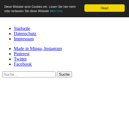
Diese Website setzt Cookies ein. Lesen Sie hier mehr
Okay!
oder verlassen Sie diese Website
Mehr Info
Startseite
Datenschutz
Impressum
Made in Minga, Instagram
Pinterest
Twitter
Facebook
Suche