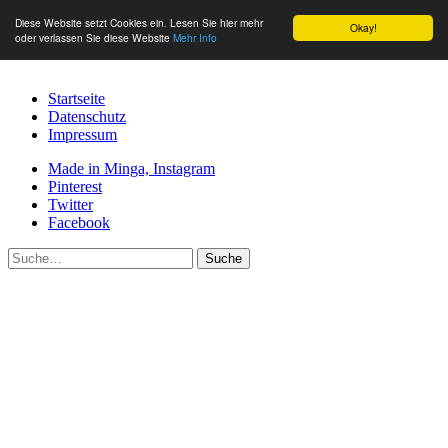
Diese Website setzt Cookies ein. Lesen Sie hier mehr
Okay!
oder verlassen Sie diese Website
Mehr Info
Startseite
Datenschutz
Impressum
Made in Minga, Instagram
Pinterest
Twitter
Facebook
Suche