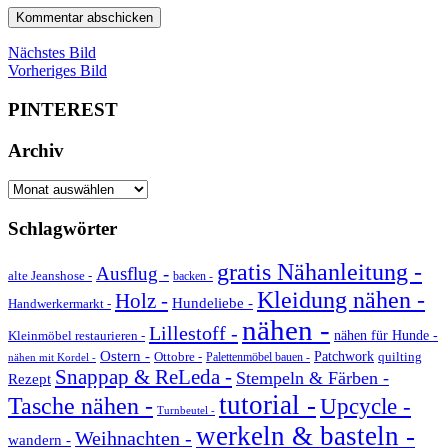
Nächstes Bild
Vorheriges Bild
PINTEREST
Archiv
Archiv
Schlagwörter
gratis Nähanleitung -
Ausflug -
alte Jeanshose -
backen -
Kleidung nähen -
Holz -
Hundeliebe -
Handwerkermarkt -
nähen -
Lillestoff -
Kleinmöbel restaurieren -
nähen für Hunde -
Ostern -
Ottobre -
Patchwork
quilting
Palettenmöbel bauen -
nähen mit Kordel -
Snappap & ReLeda -
Stempeln & Färben -
Rezept
tutorial -
Tasche nähen -
Upcycle -
Turnbeutel -
werkeln & basteln -
Weihnachten -
wandern -