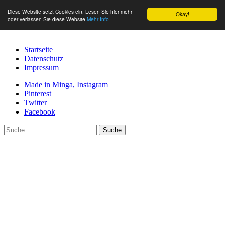
Diese Website setzt Cookies ein. Lesen Sie hier mehr
Okay!
oder verlassen Sie diese Website
Mehr Info
Startseite
Datenschutz
Impressum
Made in Minga, Instagram
Pinterest
Twitter
Facebook
Suche