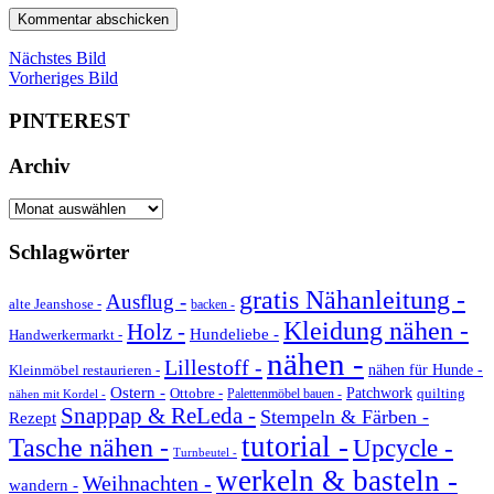
Nächstes Bild
Vorheriges Bild
PINTEREST
Archiv
Archiv
Schlagwörter
gratis Nähanleitung -
Ausflug -
alte Jeanshose -
backen -
Kleidung nähen -
Holz -
Hundeliebe -
Handwerkermarkt -
nähen -
Lillestoff -
Kleinmöbel restaurieren -
nähen für Hunde -
Ostern -
Ottobre -
Patchwork
quilting
Palettenmöbel bauen -
nähen mit Kordel -
Snappap & ReLeda -
Stempeln & Färben -
Rezept
tutorial -
Tasche nähen -
Upcycle -
Turnbeutel -
werkeln & basteln -
Weihnachten -
wandern -