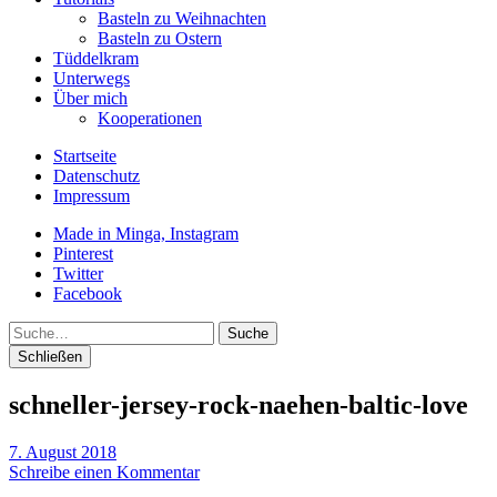
Basteln zu Weihnachten
Basteln zu Ostern
Tüddelkram
Unterwegs
Über mich
Kooperationen
Startseite
Datenschutz
Impressum
Made in Minga, Instagram
Pinterest
Twitter
Facebook
Suche
Schließen
schneller-jersey-rock-naehen-baltic-love
7. August 2018
Schreibe einen Kommentar