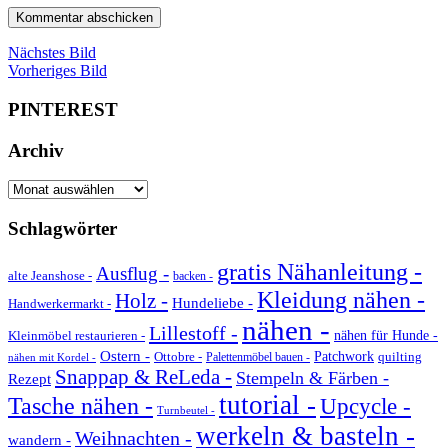
Nächstes Bild
Vorheriges Bild
PINTEREST
Archiv
Archiv
Schlagwörter
gratis Nähanleitung -
Ausflug -
alte Jeanshose -
backen -
Kleidung nähen -
Holz -
Hundeliebe -
Handwerkermarkt -
nähen -
Lillestoff -
Kleinmöbel restaurieren -
nähen für Hunde -
Ostern -
Ottobre -
Patchwork
quilting
Palettenmöbel bauen -
nähen mit Kordel -
Snappap & ReLeda -
Stempeln & Färben -
Rezept
tutorial -
Tasche nähen -
Upcycle -
Turnbeutel -
werkeln & basteln -
Weihnachten -
wandern -