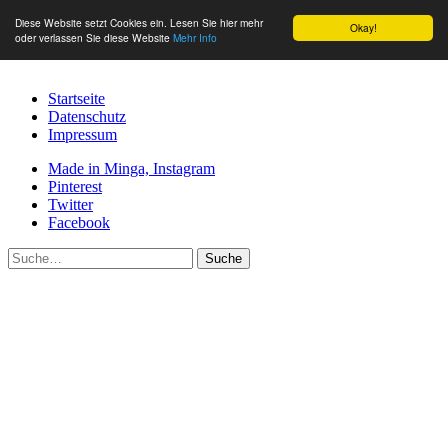
Diese Website setzt Cookies ein. Lesen Sie hier mehr
Okay!
oder verlassen Sie diese Website
Mehr Info
Startseite
Datenschutz
Impressum
Made in Minga, Instagram
Pinterest
Twitter
Facebook
Suche