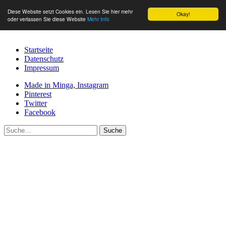
Diese Website setzt Cookies ein. Lesen Sie hier mehr
Okay!
oder verlassen Sie diese Website
Mehr Info
Startseite
Datenschutz
Impressum
Made in Minga, Instagram
Pinterest
Twitter
Facebook
Suche