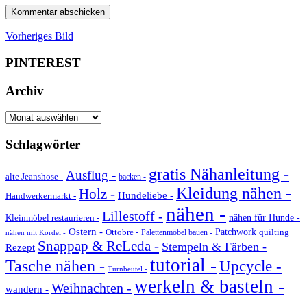
Vorheriges Bild
PINTEREST
Archiv
Archiv
Schlagwörter
gratis Nähanleitung -
Ausflug -
alte Jeanshose -
backen -
Kleidung nähen -
Holz -
Hundeliebe -
Handwerkermarkt -
nähen -
Lillestoff -
Kleinmöbel restaurieren -
nähen für Hunde -
Ostern -
Ottobre -
Patchwork
quilting
Palettenmöbel bauen -
nähen mit Kordel -
Snappap & ReLeda -
Stempeln & Färben -
Rezept
tutorial -
Tasche nähen -
Upcycle -
Turnbeutel -
werkeln & basteln -
Weihnachten -
wandern -